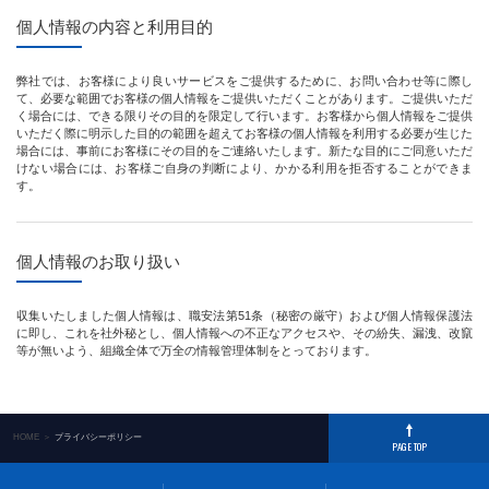
個人情報の内容と利用目的
弊社では、お客様により良いサービスをご提供するために、お問い合わせ等に際し
て、必要な範囲でお客様の個人情報をご提供いただくことがあります。ご提供いただ
く場合には、できる限りその目的を限定して行います。お客様から個人情報をご提供
いただく際に明示した目的の範囲を超えてお客様の個人情報を利用する必要が生じた
場合には、事前にお客様にその目的をご連絡いたします。新たな目的にご同意いただ
けない場合には、お客様ご自身の判断により、かかる利用を拒否することができま
す。
個人情報のお取り扱い
収集いたしました個人情報は、職安法第51条（秘密の厳守）および個人情報保護法
に即し、これを社外秘とし、個人情報への不正なアクセスや、その紛失、漏洩、改竄
等が無いよう、組織全体で万全の情報管理体制をとっております。
HOME
プライバシーポリシー
PAGE TOP