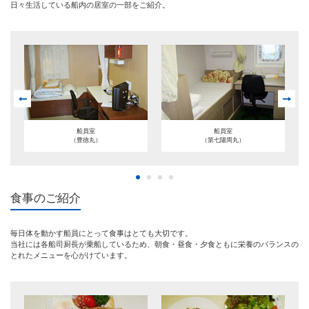
日々生活している船内の居室の一部をご紹介。
船員室
船員室
（豊徳丸）
（第七陽周丸）
食事のご紹介
毎日体を動かす船員にとって食事はとても大切です。
当社には各船司厨長が乗船しているため、朝食・昼食・夕食ともに栄養のバランスの
とれたメニューを心がけています。