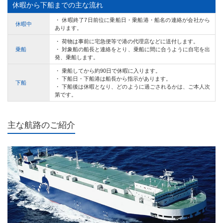
休暇から下船までの主な流れ
・ 休暇終了7日前位に乗船日・乗船港・船名の連絡が会社から
休暇中
あります。
・ 荷物は事前に宅急便等で港の代理店などに送付します。
乗船
・ 対象船の船長と連絡をとり、乗船に間に合うように自宅を出
発、乗船します。
・ 乗船してから約90日で休暇に入ります。
・ 下船日・下船港は船長から指示があります。
下船
・ 下船後は休暇となり、どのように過ごされるかは、ご本人次
第です。
主な航路のご紹介