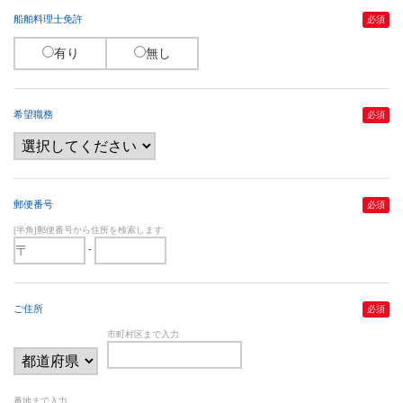
船舶料理士免許
必須
有り
無し
希望職務
必須
郵便番号
必須
[半角]郵便番号から住所を検索します
-
ご住所
必須
市町村区まで入力
番地まで入力