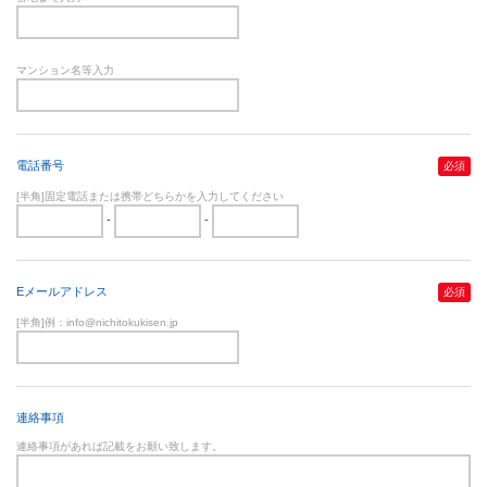
マンション名等入力
電話番号
必須
[半角]固定電話または携帯どちらかを入力してください
-
-
Eメールアドレス
必須
[半角]例：info@nichitokukisen.jp
連絡事項
連絡事項があれば記載をお願い致します。