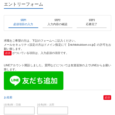
エントリーフォーム
STEP1
STEP2
STEP3
必須項目の入力
入力内容の確認
応募完了
求職をご希望の方は、下記のフォームへご記入ください。
メールセキュリティ設定の方はドメイン指定にて【nichitokukisen.co.jp】の許可をお
願い致します。
がついている項目は、入力必須の項目です。
必須
LINEアカウント開設しました。質問などについては友達追加の上でLINEからお願い
致します。
お名前
必須
[全角]例：日徳
[全角]例：太郎