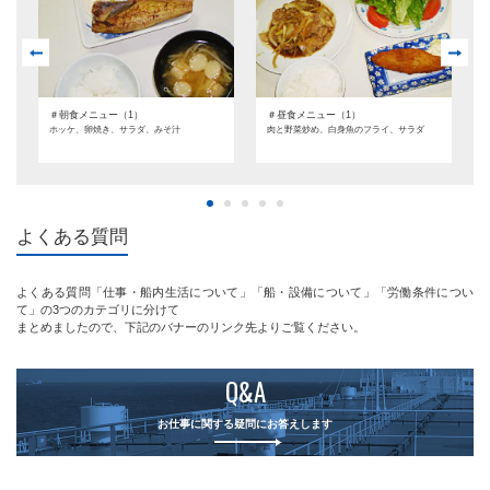
＃朝食メニュー（1）
＃昼食メニュー（1）
か
ホッケ、卵焼き、サラダ、みそ汁
肉と野菜炒め、白身魚のフライ、サラダ
よくある質問
よくある質問「仕事・船内生活について」「船・設備について」「労働条件につい
て」の3つのカテゴリに分けて
まとめましたので、下記のバナーのリンク先よりご覧ください。
Q&A
お仕事に関する疑問にお答えします