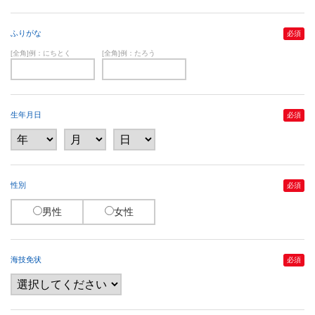
ふりがな
必須
[全角]例：にちとく
[全角]例：たろう
生年月日
必須
性別
必須
男性
女性
海技免状
必須