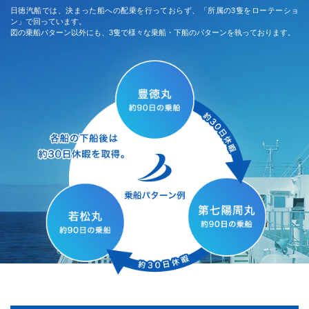
日徳汽船では、決まった船への配乗を行っておらず、「所属の3隻をローテーショ
ン」で回っています。
図の乗船パターン以外にも、3隻で様々な乗船・下船のパターンを執っております。