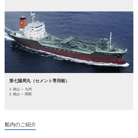
第七陽周丸（セメント専用船）
1. 徳山 ～ 九州
2. 徳山 ～ 関西
船内のご紹介