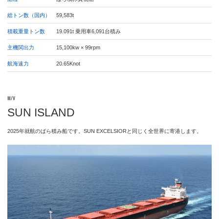
総トン数（国内）
59,583t
積載重量トン数
19.091t 乗用車6,091台積み
主機関出力
15,100kw × 99rpm
航海速力
20.65Knot
M/V
SUN ISLAND
2025年就航のばら積み船です。SUN EXCELSIORと同じく全世界に寄港します。