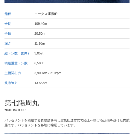
船種
コークス運搬船
全長
109.40m
全幅
20.50m
深さ
11.10m
総トン数（国内）
3,057t
積載重量トン数
6,500t
主機関出力
3,900kw × 210rpm
航海速力
13.5Knot
第七陽周丸
YOSHU MARU NO.7
バラセメントを積載する貨物艙を有し空気圧送方式で陸上へ揚げる設備を設けた内航
船です。バラセメントを各地に輸送しています。