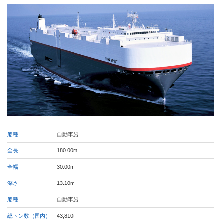
船種
自動車船
全長
180.00m
全幅
30.00m
深さ
13.10m
船種
自動車船
総トン数（国内）
43,810t