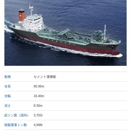
船種
セメント運搬船
全長
95.95m
全幅
16.40m
深さ
8.30m
総トン数（国内）
3,702t
積載重量トン数
4,998t