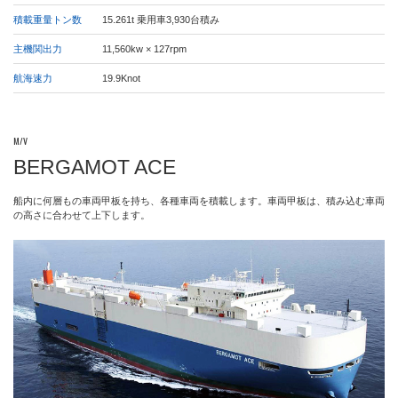
積載重量トン数
15.261t 乗用車3,930台積み
主機関出力
11,560kw × 127rpm
航海速力
19.9Knot
M/V
BERGAMOT ACE
船内に何層もの車両甲板を持ち、各種車両を積載します。車両甲板は、積み込む車両
の高さに合わせて上下します。