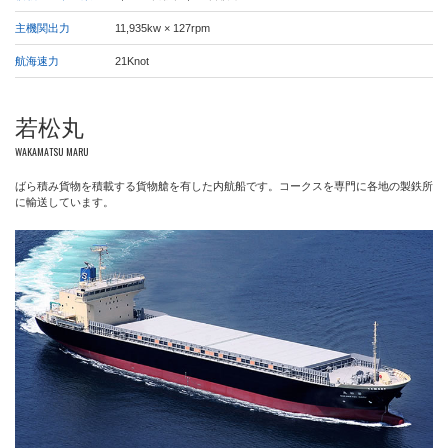
主機関出力
11,935kw × 127rpm
航海速力
21Knot
若松丸
WAKAMATSU MARU
ばら積み貨物を積載する貨物艙を有した内航船です。コークスを専門に各地の製鉄所
に輸送しています。