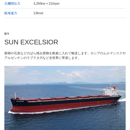
主機関出力
3,250kw × 210rpm
航海速力
13Knot
M/V
SUN EXCELSIOR
穀物や石炭などのばら積み貨物を船倉に入れて輸送します。ロシアのムルマンスクや
アルゼンチンのラプラタ川など全世界に寄港します。