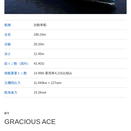
船種
自動車船
全長
186.03m
全幅
28.20m
深さ
12.45m
総トン数（国内）
42,401t
積載重量トン数
14.996t 乗用車4,216台積み
主機関出力
11,440kw × 127rpm
航海速力
19.2Knot
M/V
GRACIOUS ACE