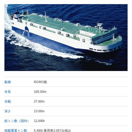
船種
RORO船
全長
165.00m
全幅
27.60m
深さ
13.00m
総トン数（国内）
12,690t
積載重量トン数
5,490t 乗用車2,057台積み