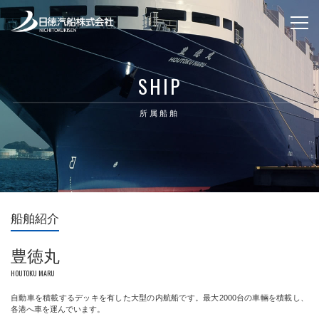
SHIP
所属船舶
船舶紹介
豊徳丸
HOUTOKU MARU
自動車を積載するデッキを有した大型の内航船です。最大2000台の車輛を積載し、
各港へ車を運んでいます。