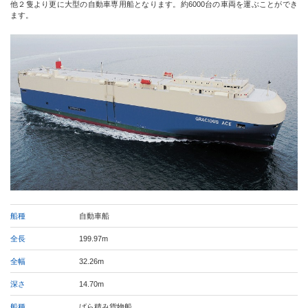
他２隻より更に大型の自動車専用船となります。約6000台の車両を運ぶことができ
ます。
船種
自動車船
全長
199.97m
全幅
32.26m
深さ
14.70m
船種
ばら積み貨物船