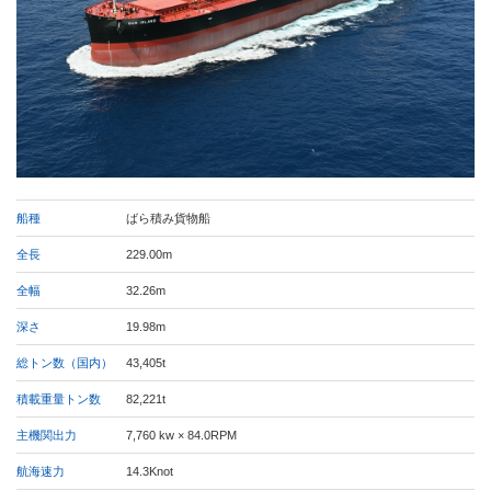
船種
ばら積み貨物船
全長
229.00m
全幅
32.26m
深さ
19.98m
総トン数（国内）
43,405t
積載重量トン数
82,221t
主機関出力
7,760 kw × 84.0RPM
航海速力
14.3Knot