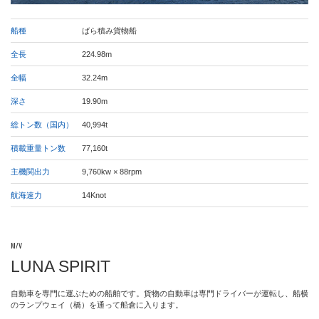
船種
ばら積み貨物船
全長
224.98m
全幅
32.24m
深さ
19.90m
総トン数（国内）
40,994t
積載重量トン数
77,160t
主機関出力
9,760kw × 88rpm
航海速力
14Knot
M/V
LUNA SPIRIT
自動車を専門に運ぶための船舶です。貨物の自動車は専門ドライバーが運転し、船横
のランプウェイ（橋）を通って船倉に入ります。